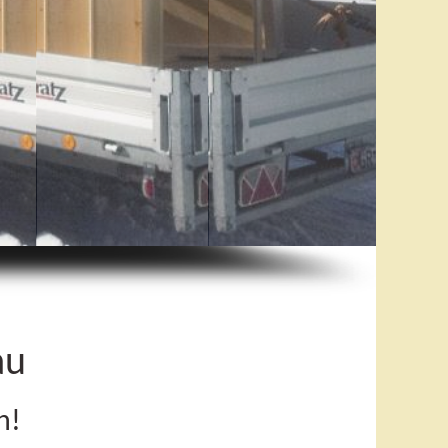
au
n!